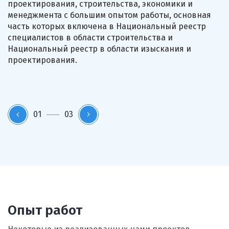
проектирования, строительства, экономики и
независимой испытательной лабораторией:
для строительной лаборатории, лаборатории
менеджмента с большим опытом работы, основная
от инженерных изысканий до ввода объекта
неразрушающего контроля, электротехнической
часть которых включена в Национальный реестр
в эксплуатацию и на период гарантийного
лаборатории, а также высокоточные приборы для
специалистов в области строительства и
обслуживания — обеспечивает безопасность
измерения и контроля параметров микроклимата
Национальный реестр в области изыскания и
и долговечность объектов.
помещений, для телеинспекции систем вентиляции.
проектирования.
01
03
Опыт работ