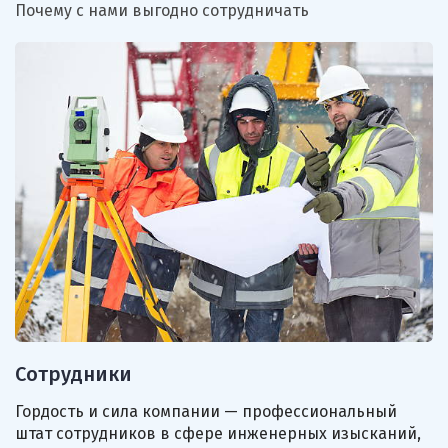
Почему с нами выгодно сотрудничать
Сотрудники
Гордость и сила компании — профессиональный
Лабораторное сопровождение при возведении
Обширный набор современного узкопрофильного
штат сотрудников в сфере инженерных изысканий,
объектов капитального строительства собственной
оборудования для проведения геодезических работ,