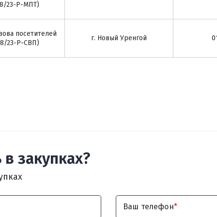
08/23-Р-МПТ)
зова посетителей
г. Новый Уренгой
0
08/23-Р-СВП)
 в закупках?
упках
Ваш телефон
*