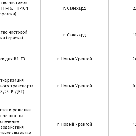
ство чистовой
ГП-16, ГП-16.1
г. Салехард
2
орожки)
ство чистовой
г. Салехард
1
ки (краска)
и для В1, Т3
г. Новый Уренгой
2
тчеризация
ного транспорта
г. Новый Уренгой
0
08/23-Р-ДВТ)
тия и решения,
вленные на
спечение
г. Новый Уренгой
1
водействия
тическим актам