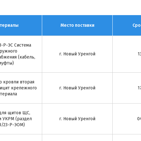
териалы
Место поставки
Сро
3-Р-ЭС Система
ружного
г. Новый Уренгой
1
абжения (кабель,
муфты)
о кровли вторая
ицит крепежного
г. Новый Уренгой
1
териала
для щитов ЩС,
и УКРМ (раздел
г. Новый Уренгой
0
8/23-Р-ЭОМ)