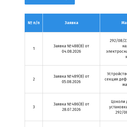
№ п/п
Заявка
Ма
292/08/2
Заявка №488(В) от
на
1
04.08.2026
электросн
Устройств
Заявка №489(В) от
2
секция деф
05.08.2026
ма
Цоколи 
Заявка №486(В) от
3
установк
28.07.2026
292/0