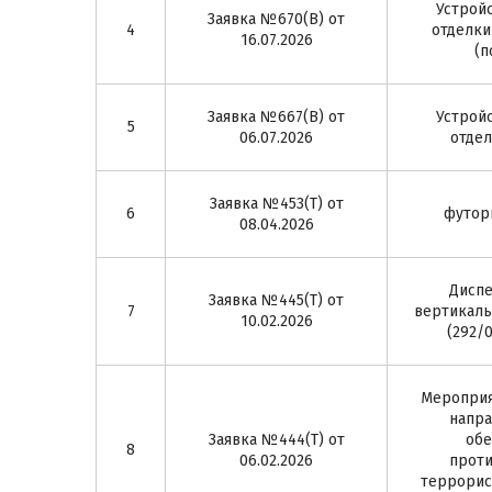
Устрой
Заявка №670(В) от
4
отделки 
16.07.2026
(п
Заявка №667(В) от
Устрой
5
06.07.2026
отдел
Заявка №453(Т) от
6
футорк
08.04.2026
Диспе
Заявка №445(Т) от
7
вертикаль
10.02.2026
(292/
Мероприя
напра
Заявка №444(Т) от
обе
8
06.02.2026
проти
террорис