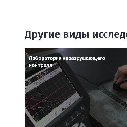
Другие виды иссле
Лаборатория неразрушающего
контроля
Обследование объекта проводят с це
определить его техническое состоян
исимый
физический износ, дефекты конструк
т целый
и инженерных систем, оценить
роверке
эксплуатационные качества
, оценке
спрогнозировать будущие измене
риалов в
объекта.
плуатации
оля