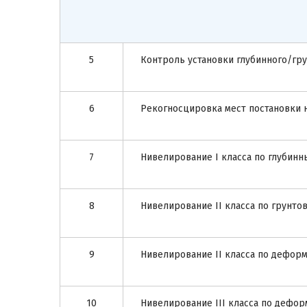
5
Контроль установки глубинного/гр
6
Рекогносцировка мест постановки 
7
Нивелирование I класса по глубин
8
Нивелирование II класса по грунт
9
Нивелирование II класса по дефор
10
Нивелирование III класса по дефо