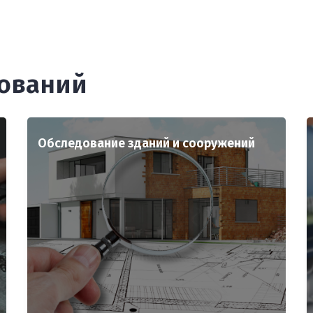
дований
Обследование зданий и сооружений
лью
Осуществляет полный комплекс
ие,
испытаний и исследований при
ций
строительстве и реконструкции объектов
 их
промышленного и гражданского
 и
назначения и особо опасных объектов
ния
капитального строительства