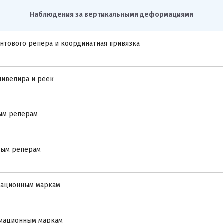
Наблюдения за вертикальными деформациями
унтового репера и координатная привязка
нивелира и реек
ным реперам
овым реперам
мационным маркам
рмационным маркам