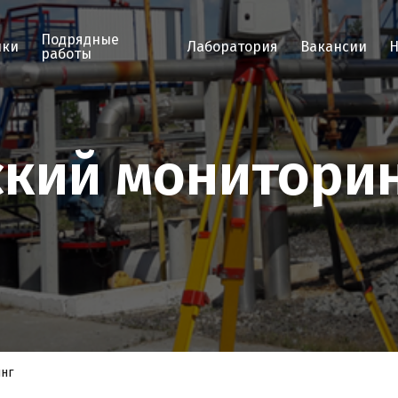
Подрядные
пки
Лаборатория
Вакансии
Н
работы
ский монитори
нг