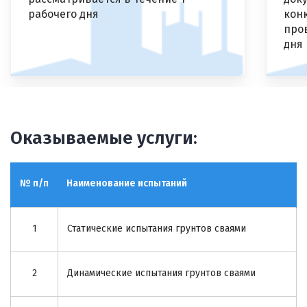
рабочего дня
кон
пров
дня
Оказываемые услуги:
№ п/п
Наименование испытаний
1
Статические испытания грунтов сваями
2
Динамические испытания грунтов сваями